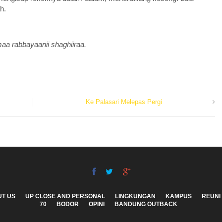
h.
aa rabbayaanii shaghiiraa.
Ke Palasari Melepas Pergi
T US
UP CLOSE AND PERSONAL
LINGKUNGAN
KAMPUS
REUNI
70
BODOR
OPINI
BANDUNG OUTBACK