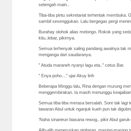
setengah main..
Tiba-tiba pintu sekretariat terhentak membuka. 
sambil sesenggukan. Lalu bergegas pergi mening
Burahay olohok alias melongo. Rokok yang sedan
kitu..lebar, pikirnya.
Semua terhenyak saling pandang awalnya tak men
menganga dari saudaranya.
” Atuda maraneh nyanyi lagu eta..” cetus Bar.
” Enya poho…” ujar Akuy lirih
Beberapa Minggu lalu, Rina dengan murung meng
menggembirakan. Ia masih menunggu keajaiban,
Semua tiba-tiba merasa bersalah. Sore tak lag
tawaran Abul untuk nganjuk kueh pun tak digubri
‘Naha sinarieun biasana rewog.. pikir Abul garu
Alih-alih meneruskan gigitaran, masing-masin