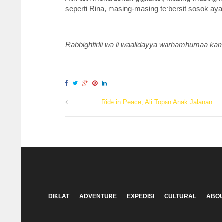
seperti Rina, masing-masing terbersit sosok aya
Rabbighfirlii wa li waalidayya warhamhumaa kam
Ride in Peace, Ali Topan Anak Jalanan
DIKLAT
ADVENTURE
EXPEDISI
CULTURAL
ABOU