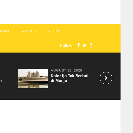
NGAN
KAMPUS
REUNI
Follow:
5
AUGUST 13, 2025
Kolor Ijo Tak Berkutik
h
di Monju