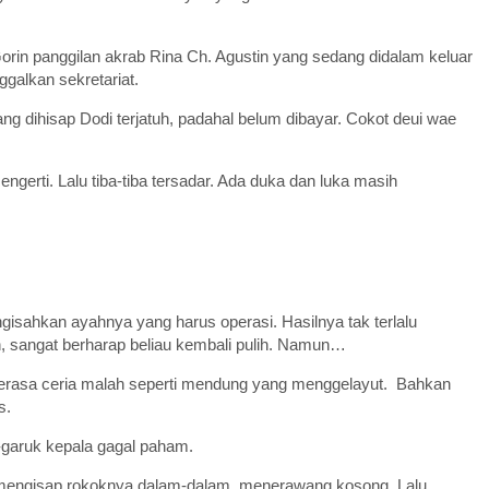
Gorin panggilan akrab Rina Ch. Agustin yang sedang didalam keluar
galkan sekretariat.
g dihisap Dodi terjatuh, padahal belum dibayar. Cokot deui wae
gerti. Lalu tiba-tiba tersadar. Ada duka dan luka masih
isahkan ayahnya yang harus operasi. Hasilnya tak terlalu
 sangat berharap beliau kembali pulih. Namun…
i terasa ceria malah seperti mendung yang menggelayut. Bahkan
s.
k-garuk kepala gagal paham.
g mengisap rokoknya dalam-dalam, menerawang kosong. Lalu