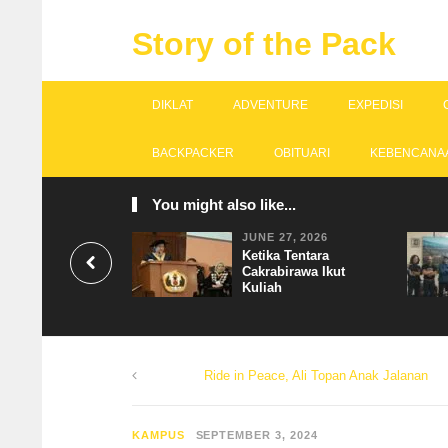
Story of the Pack
DIKLAT
ADVENTURE
EXPEDISI
BACKPACKER
OBITUARI
KEBENCANA
You might also like...
JUNE 27, 2026
Ketika Tentara
Cakrabirawa Ikut
Kuliah
Ride in Peace, Ali Topan Anak Jalanan
KAMPUS
SEPTEMBER 3, 2024