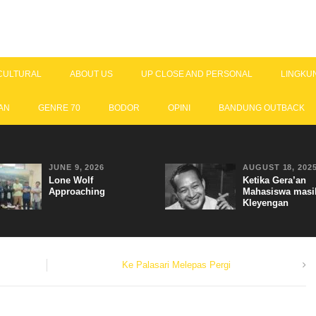
CULTURAL
ABOUT US
UP CLOSE AND PERSONAL
LINGKU
AN
GENRE 70
BODOR
OPINI
BANDUNG OUTBACK
JUNE 9, 2026
AUGUST 18, 202
Lone Wolf
Ketika Gera’an
Approaching
Mahasiswa masi
Kleyengan
Ke Palasari Melepas Pergi