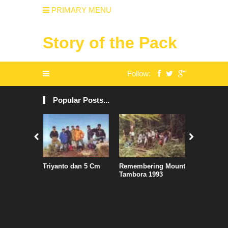
PRIMARY MENU
Story of the Pack
Follow:
Popular Posts...
Triyanto dan 5 Cm
Remembering Mount
Air Asia S
Tambora 1993
Jadwal, S
Penguasa
Kertajati