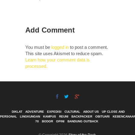
Add Comment
You must be
logged in
to post a comment.
This site uses Akismet to reduce spam.
Learn how your comment data is
processed.
DIKLAT
ADVENTURE
EXPEDISI
CULTURAL
ABOUT US
UP CLOSE AND
PERSONAL
LINGKUNGAN
KAMPUS
REUNI
BACKPACKER
OBITUARI
KEBENCANAA
70
BODOR
OPINI
BANDUNG OUTBACK
© Copyright 2026
Story of the Pack
.