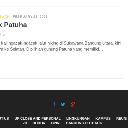
BACK
FEBRUARY 23, 2023
k Patuha
itor
 kali ngacak-ngacak jalur hiking di Sukawana Bandung Utara, kini
a ke Selatan. Dipilihlah gunung Patuha yang memiliki…
T US
UP CLOSE AND PERSONAL
LINGKUNGAN
KAMPUS
REUNI
70
BODOR
OPINI
BANDUNG OUTBACK