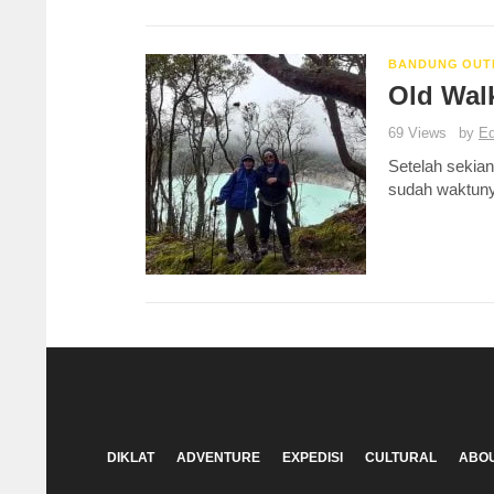
BANDUNG OUT
Old Wal
69 Views
by
Ed
Setelah sekian
sudah waktuny
DIKLAT
ADVENTURE
EXPEDISI
CULTURAL
ABOU