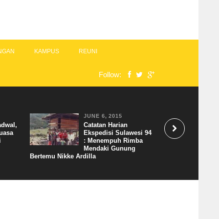
NGAN
KAMPUS
REUNI
Follow:
JUNE 6, 2015
adwal,
Catatan Harian
uasa
Ekspedisi Sulawesi 94
i
: Menempuh Rimba
Mendaki Gunung
Bertemu Nikke Ardilla