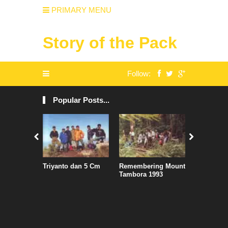
PRIMARY MENU
Story of the Pack
Follow:
Popular Posts...
Triyanto dan 5 Cm
Remembering Mount
Air Asia S
Tambora 1993
Jadwal, S
Penguasa
Kertajati