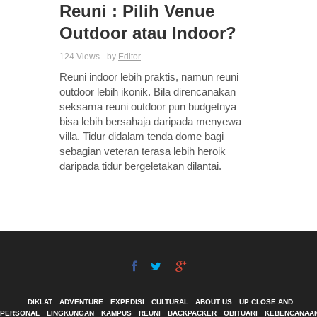
Reuni : Pilih Venue
Outdoor atau Indoor?
124 Views
by
Editor
Reuni indoor lebih praktis, namun reuni
outdoor lebih ikonik. Bila direncanakan
seksama reuni outdoor pun budgetnya
bisa lebih bersahaja daripada menyewa
villa. Tidur didalam tenda dome bagi
sebagian veteran terasa lebih heroik
daripada tidur bergeletakan dilantai.
DIKLAT
ADVENTURE
EXPEDISI
CULTURAL
ABOUT US
UP CLOSE AND
PERSONAL
LINGKUNGAN
KAMPUS
REUNI
BACKPACKER
OBITUARI
KEBENCANAA