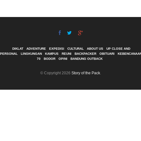
DIKLAT
ADVENTURE
EXPEDISI
CULTURAL
ABOUT US
UP CLOSE AND
PERSONAL
LINGKUNGAN
KAMPUS
REUNI
BACKPACKER
OBITUARI
KEBENCANAA
70
BODOR
OPINI
BANDUNG OUTBACK
© Copyright 2026
Story of the Pack
.