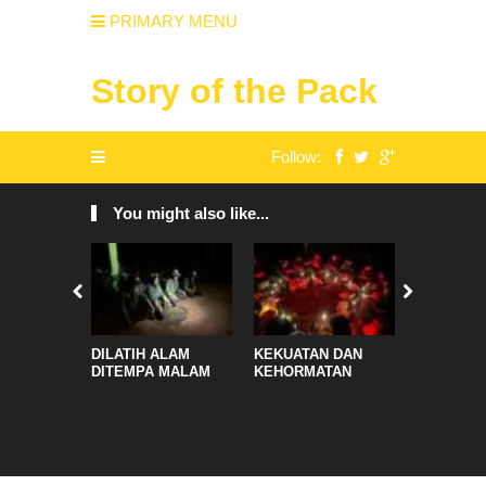
PRIMARY MENU
Story of the Pack
Follow:
You might also like...
DILATIH ALAM
KEKUATAN DAN
Suasana D
DITEMPA MALAM
KEHORMATAN
Menyegar
Persahaba
Menyemai
Petualang