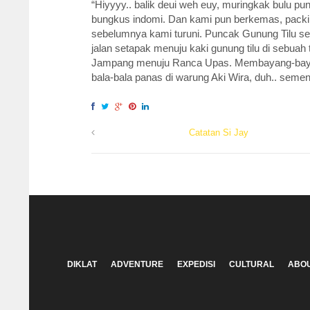
“Hiyyyy.. balik deui weh euy, muringkak bulu p
bungkus indomi. Dan kami pun berkemas, packing
sebelumnya kami turuni. Puncak Gunung Tilu sebe
jalan setapak menuju kaki gunung tilu di sebua
Jampang menuju Ranca Upas. Membayang-bayang
bala-bala panas di warung Aki Wira, duh.. seme
Catatan Si Jay
DIKLAT
ADVENTURE
EXPEDISI
CULTURAL
ABOU