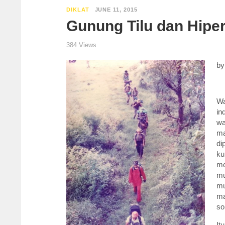
DIKLAT
JUNE 11, 2015
Gunung Tilu dan Hip
384 Views
b
Wa
in
wa
ma
di
ku
me
mu
mu
ma
so
It