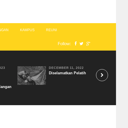
NGAN
KAMPUS
REUNI
Follow:
023
DECEMBER 11, 2022
Diselamatkan Pelatih
langan