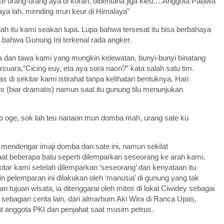
ke urang-urang aya di koran, diberitana jiga kieu….Anggota Palawa
aya lah, mending mun keur di Himalaya”
ah itu kami seakan lupa. Lupa bahwa tersesat itu bisa berbahaya
a bahwa Gunung Ini terkenal rada angker.
anda dan tawa kami yang mungkin kelewatan, bunyi-bunyi binatang
uara,”Cicing euy, eta aya sora naon?” kata salah satu tim.
di sekitar kami istirahat tanpa kelihatan bentuknya. Hari
is (biar dramatis) namun saat itu gunung tilu menunjukan
 oge, sok lah teu nanaon mun domba mah, urang sate ku
wa mendengar imaji domba dan sate ini, namun sekilat
at beberapa batu seperti dilemparkan seseorang ke arah kami.
itar kami setelah dilemparkan ‘seseorang’ dan kenyataan itu
 pelemparan ini dilakukan oleh ‘manusia’ di gunung yang tak
n tujuan wisata, ia ditenggarai oleh mitos di lokal Ciwidey sebagai
 sebagian cerita lain, dari almarhum Aki Wira di Ranca Upas,
 anggota PKI dan penjahat saat musim petrus.