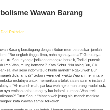
erbolisme Wawan Barang
y
Dodi Rokhdian
wan Barang bersitegang dengan Sobur mempersoalkan jumlah
domi, “Bur ongkoh tinggal lima, naha ngan aya dua?” Gerutunya
ktu itu. Sobur yang dijadikan tersangka berkelit,”Tadi di puncak
h lima Wan, teuing kamana?” Kata Sobur. “Nu baleg Bur, Cik
pariksa, aya sesa indomi teu dihuntu maneh? Ngaku weh Bur
maneh didaharnya?” Sobur nyerengeh waktu Wawan meminta ia
mbuka mulutnya untuk memeriksa artefak sisa-sisa mie instan di
lutnya. “Ah maneh mah, pariksa weh ngke mun urang modol isuk,
n aya emihan artina urang nyikat indomi, kumaha Wan erek
riksana?” Tutur Sobur. “Maneh weh jeung nini maneh mariksa
rangan” kata Wawan sambil terkekeh.
u momen canda tawa nan indah. Momen saat tim survey tersesat