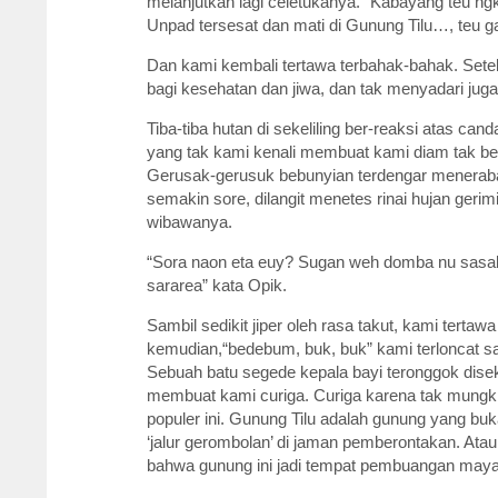
melanjutkan lagi celetukanya. “Kabayang teu ng
Unpad tersesat dan mati di Gunung Tilu…, teu g
Dan kami kembali tertawa terbahak-bahak. Setel
bagi kesehatan dan jiwa, dan tak menyadari jug
Tiba-tiba hutan di sekeliling ber-reaksi atas c
yang tak kami kenali membuat kami diam tak bers
Gerusak-gerusuk bebunyian terdengar menerabas 
semakin sore, dilangit menetes rinai hujan gerim
wibawanya.
“Sora naon eta euy? Sugan weh domba nu sasab
sararea” kata Opik.
Sambil sedikit jiper oleh rasa takut, kami terta
kemudian,“bedebum, buk, buk” kami terloncat sa
Sebuah batu segede kepala bayi teronggok disek
membuat kami curiga. Curiga karena tak mungkin
populer ini. Gunung Tilu adalah gunung yang buka
‘jalur gerombolan’ di jaman pemberontakan. Atau
bahwa gunung ini jadi tempat pembuangan mayat