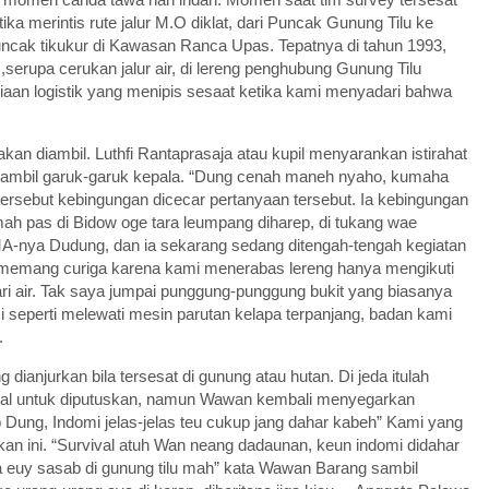
tika merintis rute jalur M.O diklat, dari Puncak Gunung Tilu ke
ncak tikukur di Kawasan Ranca Upas. Tepatnya di tahun 1993,
s,serupa cerukan jalur air, di lereng penghubung Gunung Tilu
an logistik yang menipis sesaat ketika kami menyadari bahwa
an diambil. Luthfi Rantaprasaja atau kupil menyarankan istirahat
sambil garuk-garuk kepala. “Dung cenah maneh nyaho, kumaha
ersebut kebingungan dicecar pertanyaan tersebut. Ia kebingungan
ah pas di Bidow oge tara leumpang diharep, di tukang wae
A-nya Dudung, dan ia sekarang sedang ditengah-tengah kegiatan
 memang curiga karena kami menerabas lereng hanya mengikuti
ri air. Tak saya jumpai punggung-punggung bukit yang biasanya
mi seperti melewati mesin parutan kelapa terpanjang, badan kami
.
g dianjurkan bila tersesat di gunung atau hutan. Di jeda itulah
ional untuk diputuskan, namun Wawan kembali menyegarkan
Dung, Indomi jelas-jelas teu cukup jang dahar kabeh” Kami yang
ukan ini. “Survival atuh Wan neang dadaunan, keun indomi didahar
a euy sasab di gunung tilu mah” kata Wawan Barang sambil