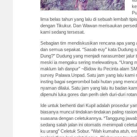
ke
Pu
lima belas tahun yang lalu di sebuah lembah tipi
dengan Tikukur. Dan Wawan merisaukan persedia
kami sedang tersesat.
Sebagian tim mendiskusikan rencana apa yang ak
dan semua sepakat. “Sasab euy” kata Dudung 
Dung?” Dudung yang menjadi narasumber jalur t
meski ia mengaku sering melewatinya. “Urang m
maklum lah danpur” ¬Bidow itu Pecinta alam SM
survey Palawa Unpad. Satu jam yang lalu kami
insting bagai segerombol babi hutan yang menca
nyaman dilalui. Satu jam yang lalu itu badan ka
dipenuhi luka gores dan perih oleh duri-duri rotan
Ide untuk berhenti dari Kupil adalah prosedur yan
biasanya muncul tindakan-tindakan paling ras
suasana dengan celetukannya. “Tanggung jawab 
sedang salah jalan ini otomatis menimpali celet
ku urang” Celetuk Sobur. “Wah kumaha atuh, er