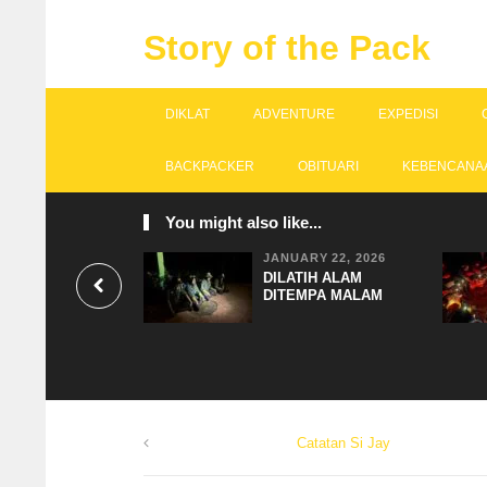
Story of the Pack
DIKLAT
ADVENTURE
EXPEDISI
BACKPACKER
OBITUARI
KEBENCANA
You might also like...
JANUARY 22, 2026
DILATIH ALAM
DITEMPA MALAM
Catatan Si Jay