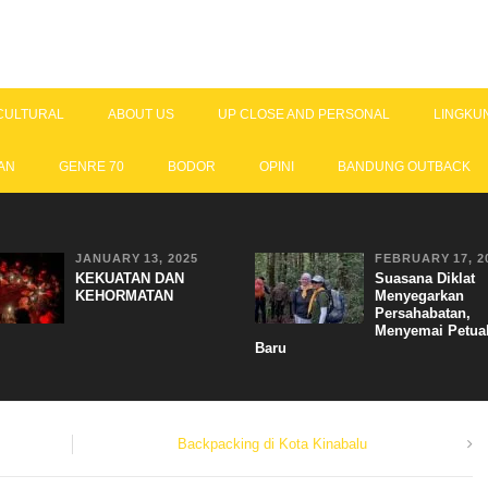
CULTURAL
ABOUT US
UP CLOSE AND PERSONAL
LINGKU
AN
GENRE 70
BODOR
OPINI
BANDUNG OUTBACK
JANUARY 13, 2025
FEBRUARY 17, 2
KEKUATAN DAN
Suasana Diklat
KEHORMATAN
Menyegarkan
Persahabatan,
Menyemai Petua
Baru
Backpacking di Kota Kinabalu