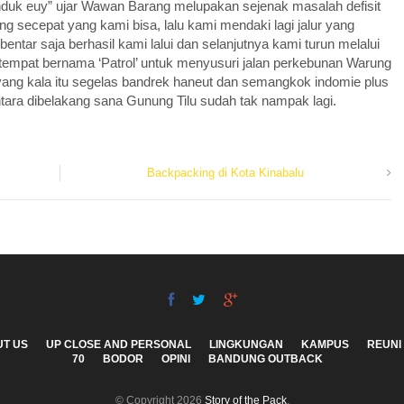
unduk euy” ujar Wawan Barang melupakan sejenak masalah defisit
 secepat yang kami bisa, lalu kami mendaki lagi jalur yang
ntar saja berhasil kami lalui dan selanjutnya kami turun melalui
h tempat bernama ‘Patrol’ untuk menyusuri jalan perkebunan Warung
 kala itu segelas bandrek haneut dan semangkok indomie plus
ntara dibelakang sana Gunung Tilu sudah tak nampak lagi.
Backpacking di Kota Kinabalu
T US
UP CLOSE AND PERSONAL
LINGKUNGAN
KAMPUS
REUNI
70
BODOR
OPINI
BANDUNG OUTBACK
© Copyright 2026
Story of the Pack
.