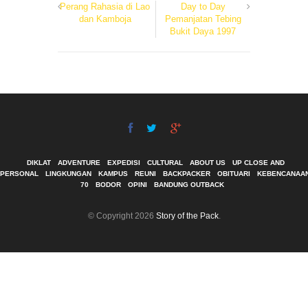
Perang Rahasia di Lao
Day to Day
dan Kamboja
Pemanjatan Tebing
Bukit Daya 1997
DIKLAT
ADVENTURE
EXPEDISI
CULTURAL
ABOUT US
UP CLOSE AND
PERSONAL
LINGKUNGAN
KAMPUS
REUNI
BACKPACKER
OBITUARI
KEBENCANAA
70
BODOR
OPINI
BANDUNG OUTBACK
© Copyright 2026
Story of the Pack
.