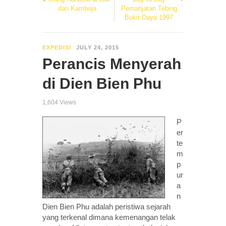
dan Kamboja
Pemanjatan Tebing
Bukit Daya 1997
EXPEDISI
JULY 24, 2015
Perancis Menyerah
di Dien Bien Phu
1,604 Views
P
er
te
m
p
ur
a
n
Dien Bien Phu adalah peristiwa sejarah
yang terkenal dimana kemenangan telak