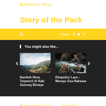
PRIMARY MENU
Story of the Pack
Follow:
You might also like...
Kanikeh Desa
Ekspedisi Laos :
BX : Comp
Terpencil di Kaki
Menuju Gua Raksasa
Expeditio
Gunung Binaiya
Perang Rahasia di Lao
Day to Day