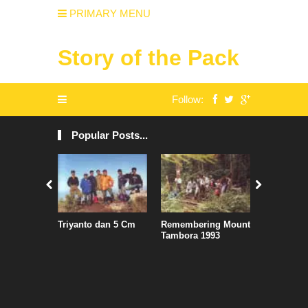
PRIMARY MENU
Story of the Pack
Follow:
Popular Posts...
Triyanto dan 5 Cm
Remembering Mount
Air Asia S
Tambora 1993
Jadwal, S
Penguasa
Kertajati