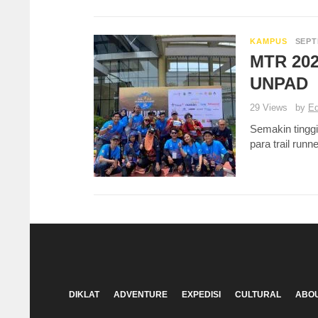
KAMPUS
SEPT
MTR 202
UNPAD
29 Views
by
Ed
Semakin tinggi
para trail ru
DIKLAT
ADVENTURE
EXPEDISI
CULTURAL
ABOU