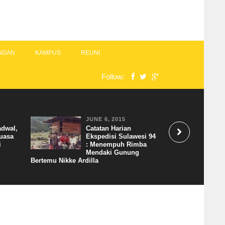
NGAN
KAMPUS
REUNI
Follow:
JUNE 6, 2015
adwal,
Catatan Harian
uasa
Ekspedisi Sulawesi 94
i
: Menempuh Rimba
Mendaki Gunung
Bertemu Nikke Ardilla