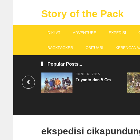
Story of the Pack
DIKLAT
ADVENTURE
EXPEDISI
BACKPACKER
OBITUARI
KEBENCANA
Popular Posts...
JUNE 6, 2015
Triyanto dan 5 Cm
ekspedisi cikapundun