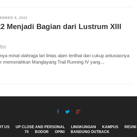
EMBER 9, 2022
2 Menjadi Bagian dari Lustrum XIII
itor
nya minat olahraga lari lintas alam terlihat dari cukup antusiasnya
nner memeriahkan Manglayang Trail Running IV yang…
T US
UP CLOSE AND PERSONAL
LINGKUNGAN
KAMPUS
REUNI
70
BODOR
OPINI
BANDUNG OUTBACK