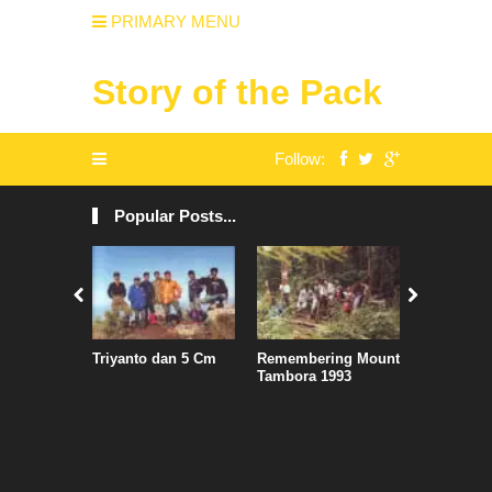
PRIMARY MENU
Story of the Pack
Follow:
Popular Posts...
Triyanto dan 5 Cm
Remembering Mount
Air Asia S
Tambora 1993
Jadwal, S
Penguasa
Kertajati