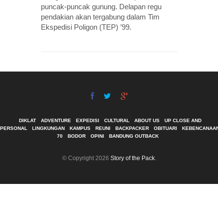
puncak-puncak gunung. Delapan regu
pendakian akan tergabung dalam Tim
Ekspedisi Poligon (TEP) ’99.
DIKLAT
ADVENTURE
EXPEDISI
CULTURAL
ABOUT US
UP CLOSE AND
PERSONAL
LINGKUNGAN
KAMPUS
REUNI
BACKPACKER
OBITUARI
KEBENCANAA
70
BODOR
OPINI
BANDUNG OUTBACK
© Copyright 2026
Story of the Pack
.