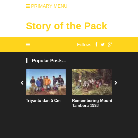
PRIMARY MENU
Story of the Pack
Follow:
Popular Posts...
Triyanto dan 5 Cm
Remembering Mount
Air Asia S
Tambora 1993
Jadwal, S
Penguasa
Kertajati