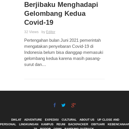
Berjibaku Menghadapi
Gelombang Kedua
Covid-19
32 Views
by
Editor
Pertengahan bulan Juni 2021 pemerintah
mengatakan penyebaran Covid-19 di
Indonesia belum bisa dianggap memasuki
gelombang kedua karena masih pasang-
surut dan…
DIKLAT
ADVENTURE
EXPEDISI
CULTURAL
ABOUT US
UP CLOSE AND
PERSONAL
LINGKUNGAN
KAMPUS
REUNI
BACKPACKER
OBITUARI
KEBENCANAA
70
BODOR
OPINI
BANDUNG OUTBACK