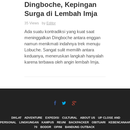
Dingboche, Kepingan
Surga di Lembah Imja
35 Views
by
Editor
Ada suatu kontradiksi yang kuat saat
meninggalkan Dingboche antara enggan
namun menikmati indahnya trek menuju
Lobuche. Sangat sulit memilih antara
keduanya, meneruskan langkah hanyalah
karena terbawa oleh angin lembah Imja.
DIKLAT
ADVENTURE
EXPEDISI
CULTURAL
ABOUT US
UP CLOSE AND
PERSONAL
LINGKUNGAN
KAMPUS
REUNI
BACKPACKER
OBITUARI
KEBENCANAA
70
BODOR
OPINI
BANDUNG OUTBACK