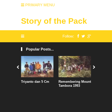
PRIMARY MENU
Story of the Pack
Follow:
Popular Posts...
Triyanto dan 5 Cm
Remembering Mount
Air Asia S
Tambora 1993
Jadwal, S
Penguasa
Kertajati