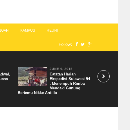
NGAN
KAMPUS
REUNI
Follow:
JUNE 6, 2015
adwal,
Catatan Harian
uasa
Ekspedisi Sulawesi 94
i
: Menempuh Rimba
Mendaki Gunung
Bertemu Nikke Ardilla