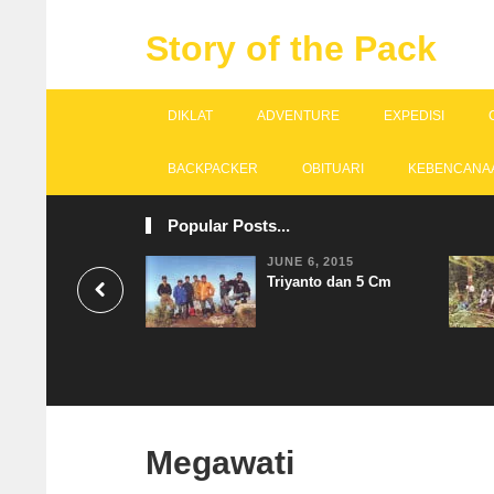
Story of the Pack
DIKLAT
ADVENTURE
EXPEDISI
BACKPACKER
OBITUARI
KEBENCANA
Popular Posts...
JUNE 6, 2015
Triyanto dan 5 Cm
Megawati