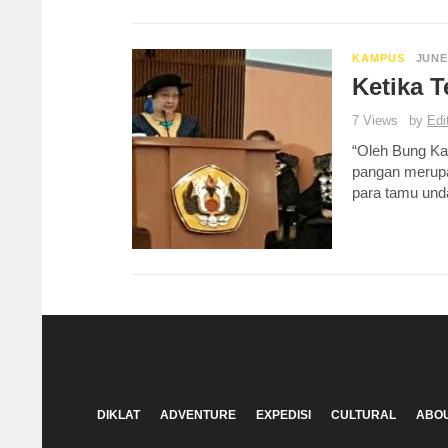
KAMPUS
JUNE
Ketika T
7 Views
by
Edi
“Oleh Bung Ka
pangan merupa
para tamu und
DIKLAT
ADVENTURE
EXPEDISI
CULTURAL
ABOU