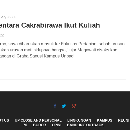
 27, 2026
entara Cakrabirawa Ikut Kuliah
tor
rno, saya diharuskan masuk ke Fakultas Pertanian, sebab urusan
kan urusan mati hidupnya bangsa,” ujar Megawati disaksikan
angan di Graha Sanusi Kampus Unpad.
T US
UP CLOSE AND PERSONAL
LINGKUNGAN
KAMPUS
REUNI
70
BODOR
OPINI
BANDUNG OUTBACK