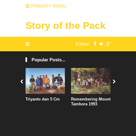
PRIMARY MENU
Story of the Pack
Follow:
Popular Posts...
Triyanto dan 5 Cm
Remembering Mount
Air Asia S
Tambora 1993
Jadwal, S
Penguasa
Kertajati