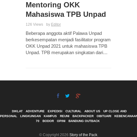
Mentoring OKK
Mahasiswa TPB Unpad
126 Views
by
Editor
Beberapa anggota aktif Palawa Unpad
berkesempatan menjadi fasilitator program
OKK Unpad 2021 untuk mahasiswa TPB
Unpad. TPB merupakan singkatan dari…
DIKLAT
ADVENTURE
EXPEDISI
CULTURAL
ABOUT US
UP CLOSE AND
PERSONAL
LINGKUNGAN
KAMPUS
REUNI
BACKPACKER
OBITUARI
KEBENCANAA
70
BODOR
OPINI
BANDUNG OUTBACK
© Copyright 2026
Story of the Pack
.