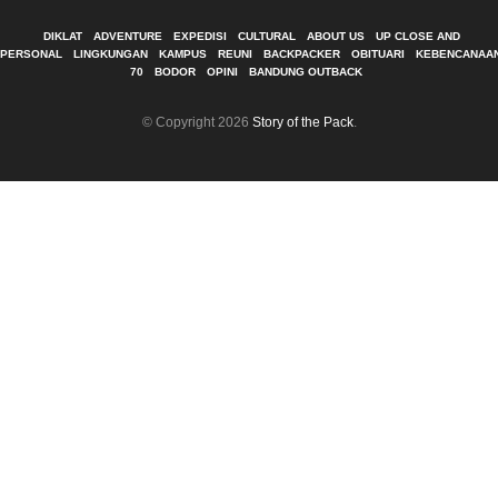
DIKLAT
ADVENTURE
EXPEDISI
CULTURAL
ABOUT US
UP CLOSE AND
PERSONAL
LINGKUNGAN
KAMPUS
REUNI
BACKPACKER
OBITUARI
KEBENCANAA
70
BODOR
OPINI
BANDUNG OUTBACK
© Copyright 2026
Story of the Pack
.