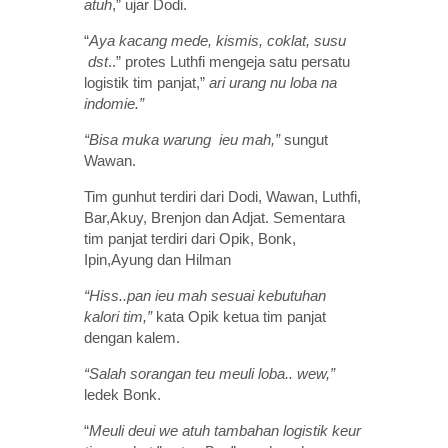
atuh
,” ujar Dodi.
“
Aya kacang mede, kismis, coklat, susu
dst
..” protes Luthfi mengeja satu persatu
logistik tim panjat,”
ari urang nu loba na
indomie.”
“Bisa muka warung ieu mah,”
sungut
Wawan.
Tim gunhut terdiri dari Dodi, Wawan, Luthfi,
Bar,Akuy, Brenjon dan Adjat. Sementara
tim panjat terdiri dari Opik, Bonk,
Ipin,Ayung dan Hilman
“Hiss..pan ieu mah sesuai kebutuhan
kalori tim,”
kata Opik ketua tim panjat
dengan kalem.
“Salah sorangan teu meuli loba.. wew,”
ledek Bonk.
“
Meuli deui we atuh tambahan logistik keur