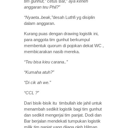
tim gunhut,”
cetus Bar,”
aya keneh
anggaran teu Phil?”
“Nyaeta..beak,”
desah Luthfi yg disiplin
dalam anggaran.
Kurang puas dengan drawing logistik ini,
para anggota tim gunhut berkumpul
membentuk quorum di pojokan dekat WC ,
membicarakan nasib mereka.
“Teu bisa kieu carana..”
“Kumaha atuh?”
“Di cik ah we.”
“CCL ?”
Dari bisik-bisik itu timbullah ide jahil untuk
menambah sedikit logistik bagi tim gunhut
dan sedikit mengerjai tim panjat. Dodi dan
Bar berjalan mendekati tumpukan logistik
milik tim panjat yang dijaga oleh Hilman