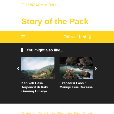
PRIMARY MENU
Story of the Pack
Follow:
You might also like...
Kanikeh Desa
Ekspedisi Laos :
BX : Comp
Terpencil di Kaki
Menuju Gua Raksasa
Expeditio
Gunung Binaiya
Sprite dan Telur Bebek
Semangat Sang Ransel