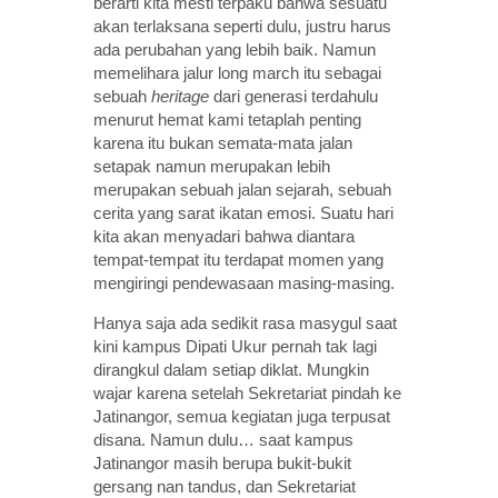
berarti kita mesti terpaku bahwa sesuatu
akan terlaksana seperti dulu, justru harus
ada perubahan yang lebih baik. Namun
memelihara jalur long march itu sebagai
sebuah
heritage
dari generasi terdahulu
menurut hemat kami tetaplah penting
karena itu bukan semata-mata jalan
setapak namun merupakan lebih
merupakan sebuah jalan sejarah, sebuah
cerita yang sarat ikatan emosi. Suatu hari
kita akan menyadari bahwa diantara
tempat-tempat itu terdapat momen yang
mengiringi pendewasaan masing-masing.
Hanya saja ada sedikit rasa masygul saat
kini kampus Dipati Ukur pernah tak lagi
dirangkul dalam setiap diklat. Mungkin
wajar karena setelah Sekretariat pindah ke
Jatinangor, semua kegiatan juga terpusat
disana. Namun dulu… saat kampus
Jatinangor masih berupa bukit-bukit
gersang nan tandus, dan Sekretariat