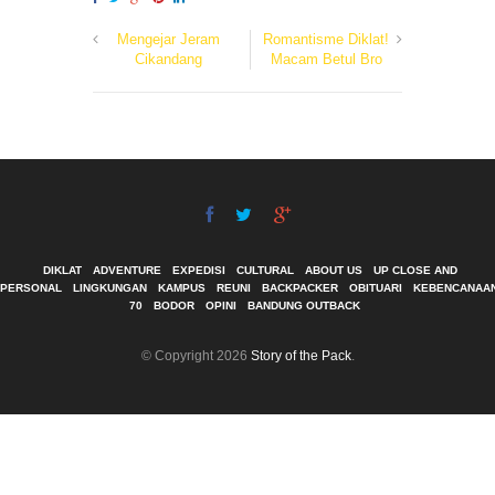
Mengejar Jeram
Romantisme Diklat!
Cikandang
Macam Betul Bro
DIKLAT
ADVENTURE
EXPEDISI
CULTURAL
ABOUT US
UP CLOSE AND
PERSONAL
LINGKUNGAN
KAMPUS
REUNI
BACKPACKER
OBITUARI
KEBENCANAA
70
BODOR
OPINI
BANDUNG OUTBACK
© Copyright 2026
Story of the Pack
.