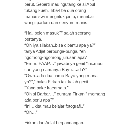
perut. Seperti mau ngutang ke si Abul
tukang kueh. Tiba-tiba dua orang
mahasiswi mengetuk pintu, menebar
wangi parfum dan senyum manis.
“Hai..boleh masuk?” salah seorang
bertanya.
“Oh iya silakan..bisa dibantu apa ya?”
tanya Adjat berbunga-bunga, “eh
ngomong-ngomong jurusan apa?”
“Emm..PAAP…” jawabnya genit “ini..mau
cari yang namanya Bayu…ada?”
“Owh..ada dua nama Bayu yang mana
ya?”,” balas Firkan tak kalah genit.
“Yang pake kacamata.”
“Oh si Barbar…” gumam Firkan,” memang
ada perlu apa?”
“Ini…kita mau belajar fotografi..”
“Oh…”
Firkan dan Adjat berpandangan.