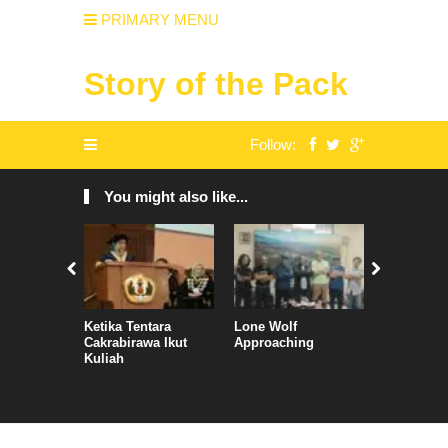
PRIMARY MENU
Story of the Pack
Follow:
You might also like...
Ketika Tentara
Lone Wolf
Ketika Ge
Cakrabirawa Ikut
Approaching
Mahasisw
Kuliah
Kleyenga