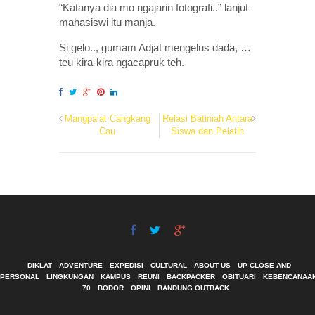
“Katanya dia mo ngajarin fotografi..” lanjut
mahasiswi itu manja.
Si gelo.., gumam Adjat mengelus dada, …
teu kira-kira ngacapruk teh.
Mangpa’at Cangkang
Relasi Batiniah Antara
Cau
Siswa dan Pelatih
DIKLAT
ADVENTURE
EXPEDISI
CULTURAL
ABOUT US
UP CLOSE AND
PERSONAL
LINGKUNGAN
KAMPUS
REUNI
BACKPACKER
OBITUARI
KEBENCANAA
70
BODOR
OPINI
BANDUNG OUTBACK