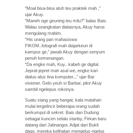
“Moal bisa-bisa atuh teu praktek mah ,”
ujar Akuy.
“Maneh oge geuning teu milu?” balas Bais.
Walau seangkatan diatasnya, Akuy harus
mengulang mabim.
“His urang pan mahasiswa
FIKOM..fotografi mah diajarkeun di
kampus ge,” jawab Akuy dengan senyum
penuh kemenangan.
“Da engke mah, Kuy.. kabeh ge digital.
Jeprat-jepret mah asal we, engke kari
dialus-alus tina komputer..,” ujar Bar
visioner. Gelo yeuh si Barbar, pikir Akuy
sambil ngelepus rokonya.
Suatu siang yang hangat, kala matahari
mulai tergelincir beberapa orang sudah
berkumpul di sekret. Bais dan Dudung
sebagai kuncen selalu stanby, Firkan baru
datang dari Jatinangor, Adjat dari Bukit
dago, mereka kelihatan mengelus-ngelus