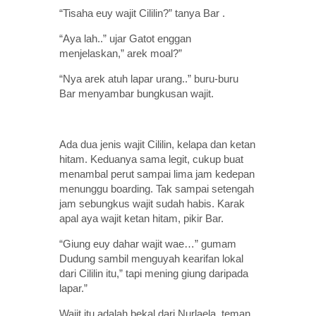
“Tisaha euy wajit Cililin?” tanya Bar .
“Aya lah..” ujar Gatot enggan
menjelaskan,” arek moal?”
“Nya arek atuh lapar urang..” buru-buru
Bar menyambar bungkusan wajit.
Ada dua jenis wajit Cililin, kelapa dan ketan
hitam. Keduanya sama legit, cukup buat
menambal perut sampai lima jam kedepan
menunggu boarding. Tak sampai setengah
jam sebungkus wajit sudah habis. Karak
apal aya wajit ketan hitam, pikir Bar.
“Giung euy dahar wajit wae…” gumam
Dudung sambil menguyah kearifan lokal
dari Cililin itu,” tapi mening giung daripada
lapar.”
Wajit itu adalah bekal dari Nurlaela, teman