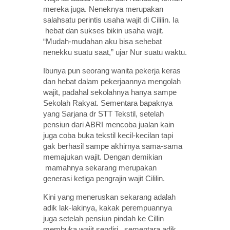
mereka juga. Neneknya merupakan
salahsatu perintis usaha wajit di Cililin. Ia
hebat dan sukses bikin usaha wajit.
“Mudah-mudahan aku bisa sehebat
nenekku suatu saat,” ujar Nur suatu waktu.
Ibunya pun seorang wanita pekerja keras
dan hebat dalam pekerjaannya mengolah
wajit, padahal sekolahnya hanya sampe
Sekolah Rakyat. Sementara bapaknya
yang Sarjana dr STT Tekstil, setelah
pensiun dari ABRI mencoba jualan kain
juga coba buka tekstil kecil-kecilan tapi
gak berhasil sampe akhirnya sama-sama
memajukan wajit. Dengan demikian
mamahnya sekarang merupakan
generasi ketiga pengrajin wajit Cililin.
Kini yang meneruskan sekarang adalah
adik lak-lakinya, kakak perempuannya
juga setelah pensiun pindah ke Cillin
membuka wajit sendiri , sementara adik