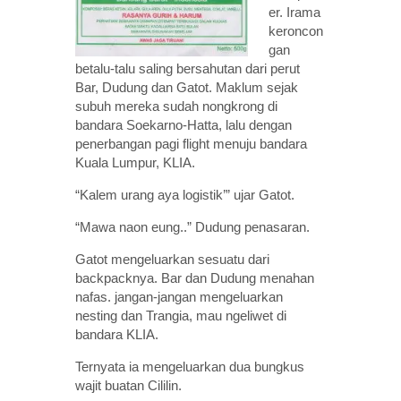
er. Irama
keroncon
gan
betalu-talu saling bersahutan dari perut
Bar, Dudung dan Gatot. Maklum sejak
subuh mereka sudah nongkrong di
bandara Soekarno-Hatta, lalu dengan
penerbangan pagi flight menuju bandara
Kuala Lumpur, KLIA.
“Kalem urang aya logistik’” ujar Gatot.
“Mawa naon eung..” Dudung penasaran.
Gatot mengeluarkan sesuatu dari
backpacknya. Bar dan Dudung menahan
nafas. jangan-jangan mengeluarkan
nesting dan Trangia, mau ngeliwet di
bandara KLIA.
Ternyata ia mengeluarkan dua bungkus
wajit buatan Cililin.