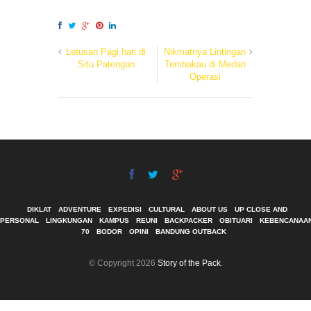
Letusan Pagi hari di
Nikmatnya Lintingan
Situ Patengan
Tembakau di Medan
Operasi
DIKLAT
ADVENTURE
EXPEDISI
CULTURAL
ABOUT US
UP CLOSE AND
PERSONAL
LINGKUNGAN
KAMPUS
REUNI
BACKPACKER
OBITUARI
KEBENCANAA
70
BODOR
OPINI
BANDUNG OUTBACK
© Copyright 2026
Story of the Pack
.