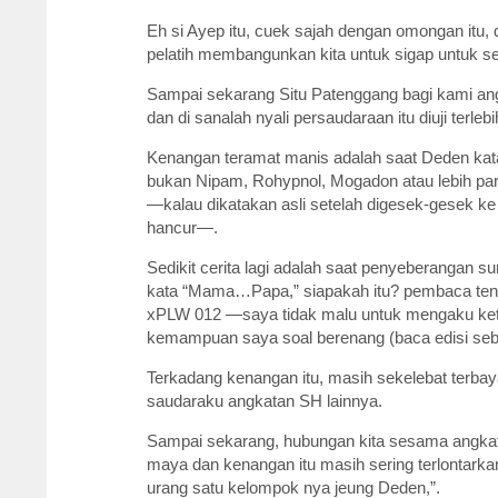
Eh si Ayep itu, cuek sajah dengan omongan itu, 
pelatih membangunkan kita untuk sigap untuk 
Sampai sekarang Situ Patenggang bagi kami ang
dan di sanalah nyali persaudaraan itu diuji terle
Kenangan teramat manis adalah saat Deden kata
bukan Nipam, Rohypnol, Mogadon atau lebih par
—kalau dikatakan asli setelah digesek-gesek ke
hancur—.
Sedikit cerita lagi adalah saat penyeberangan s
kata “Mama…Papa,” siapakah itu? pembaca tentu
xPLW 012 —saya tidak malu untuk mengaku ket
kemampuan saya soal berenang (baca edisi s
Terkadang kenangan itu, masih sekelebat terba
saudaraku angkatan SH lainnya.
Sampai sekarang, hubungan kita sesama angkata
maya dan kenangan itu masih sering terlontarka
urang satu kelompok nya jeung Deden,”.