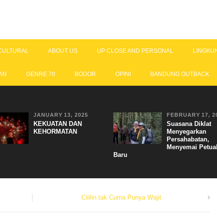
CULTURAL
ABOUT US
UP CLOSE AND PERSONAL
LINGKU
AN
GENRE 70
BODOR
OPINI
BANDUNG OUTBACK
JANUARY 13, 2025
FEBRUARY 17, 2
KEKUATAN DAN
Suasana Diklat
KEHORMATAN
Menyegarkan
Persahabatan,
Menyemai Petua
Baru
Cililin tak Cuma Punya Wajit