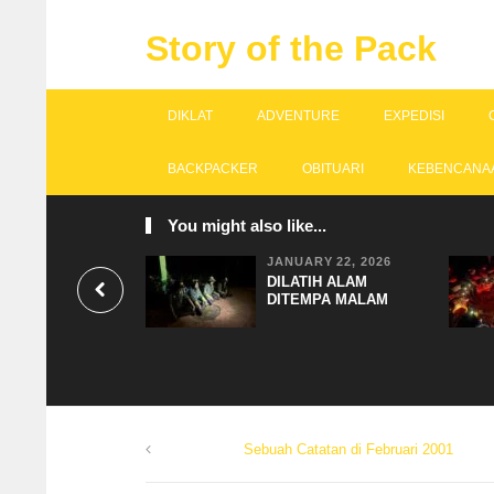
Story of the Pack
DIKLAT
ADVENTURE
EXPEDISI
BACKPACKER
OBITUARI
KEBENCANA
You might also like...
JANUARY 22, 2026
DILATIH ALAM
DITEMPA MALAM
Sebuah Catatan di Februari 2001