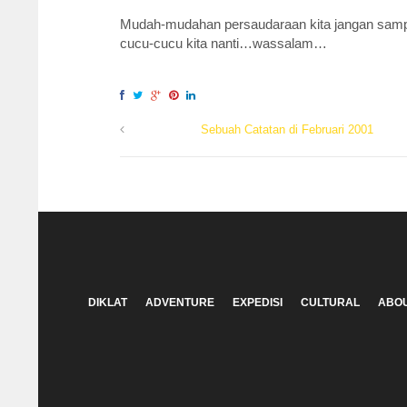
Mudah-mudahan persaudaraan kita jangan sampai
cucu-cucu kita nanti…wassalam…
Sebuah Catatan di Februari 2001
DIKLAT
ADVENTURE
EXPEDISI
CULTURAL
ABOU