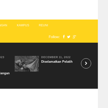
NGAN
KAMPUS
REUNI
Follow:
023
DECEMBER 11, 2022
Diselamatkan Pelatih
langan