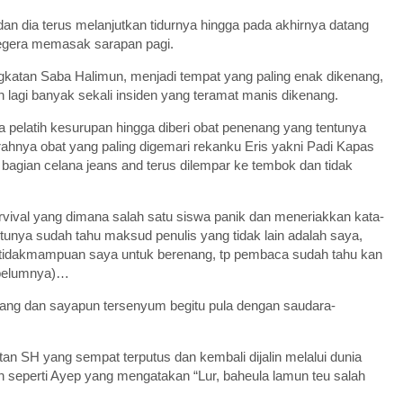
dan dia terus melanjutkan tidurnya hingga pada akhirnya datang
segera memasak sarapan pagi.
katan Saba Halimun, menjadi tempat yang paling enak dikenang,
bih lagi banyak sekali insiden yang teramat manis dikenang.
 pelatih kesurupan hingga diberi obat penenang yang tentunya
ahnya obat yang paling digemari rekanku Eris yakni Padi Kapas
 bagian celana jeans and terus dilempar ke tembok dan tidak
urvival yang dimana salah satu siswa panik dan meneriakkan kata-
nya sudah tahu maksud penulis yang tidak lain adalah saya,
idakmampuan saya untuk berenang, tp pembaca sudah tahu kan
ebelumnya)…
yang dan sayapun tersenyum begitu pula dengan saudara-
n SH yang sempat terputus dan kembali dijalin melalui dunia
n seperti Ayep yang mengatakan “Lur, baheula lamun teu salah