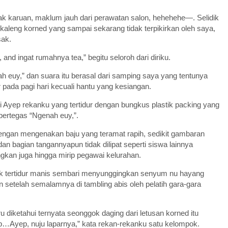
ak karuan, maklum jauh dari perawatan salon, hehehehe—. Selidik
sekaleng korned yang sampai sekarang tidak terpikirkan oleh saya,
sak.
 and ingat rumahnya tea,” begitu seloroh dari diriku.
h euy,” dan suara itu berasal dari samping saya yang tentunya
pada pagi hari kecuali hantu yang kesiangan.
si Ayep rekanku yang tertidur dengan bungkus plastik packing yang
pertegas “Ngenah euy,”.
r dengan mengenakan baju yang teramat rapih, sedikit gambaran
n bagian tangannyapun tidak dilipat seperti siswa lainnya
gkan juga hingga mirip pegawai kelurahan.
k tertidur manis sembari menyunggingkan senyum nu hayang
n setelah semalamnya di tambling abis oleh pelatih gara-gara
 diketahui ternyata seonggok daging dari letusan korned itu
…Ayep, nuju laparnya,” kata rekan-rekanku satu kelompok.