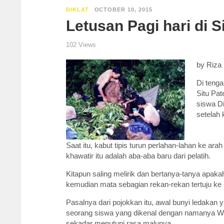
DIKLAT
OCTOBER 10, 2015
Letusan Pagi hari di 
102 Views
by Riza 
Di tenga
Situ Pat
siswa Di
setelah 
Saat itu, kabut tipis turun perlahan-lahan ke ar
khawatir itu adalah aba-aba baru dari pelatih.
Kitapun saling melirik dan bertanya-tanya apaka
kemudian mata sebagian rekan-rekan tertuju ke 
Pasalnya dari pojokkan itu, awal bunyi ledakan 
seorang siswa yang dikenal dengan namanya W
sekadar menutupi rasa malunya.