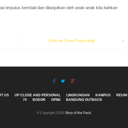
 terputus kembali dan dilanjutkan oleh anak-anak kita bahkan
Cililin tak Cuma Punya Wajit
T US
UP CLOSE AND PERSONAL
LINGKUNGAN
KAMPUS
REUNI
70
BODOR
OPINI
BANDUNG OUTBACK
© Copyright 2026
Story of the Pack
.