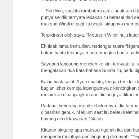
—Sori Win, saat itu rambutmu acak-acakkan tid
punya selidik ternyata ledakan itu berasal dari 
maksud Windi di pagi itu begitu sigapnya mema
Terpikirkan oleh saya. “Meureun Windi nuju lapar,
Eh tidak lama kemudian, terdengar suara “Ngena
bukan hantu tentunya mana mungkin hantu hadir 
Sayapun langsung menoleh ke kiri, ternyata itu 
mengatakan dua kata bahasa Sunda itu, perlu di
Kalau tidak salah Ayep saat itu, tengah tertidu
bagian leher kemeja lapangannya dikancingkan da
melainkan dipanjangkan dan diujungnya dikancin
Padahal beberapa menit sebelumnya, dia tampa
dipasihan gepuk. Maklum saat itu beliau keletiha
hoyong uih di kawasan Citatah.
Kitapun bingung apa maksud ngenah itu, dan baru
mengenai mulutnya dan langsung dikunyah. “Yep