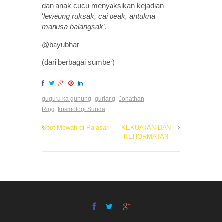
dan anak cucu menyaksikan kejadian
‘
leweung ruksak, cai beak, antukna
manusa balangsak
’.
@bayubhar
(dari berbagai sumber)
guguru ka gunung
guriang
Jonathan
Rigg
kosmologi Sunda
Spot Mewah di Palasari
KEKUATAN DAN
KEHORMATAN