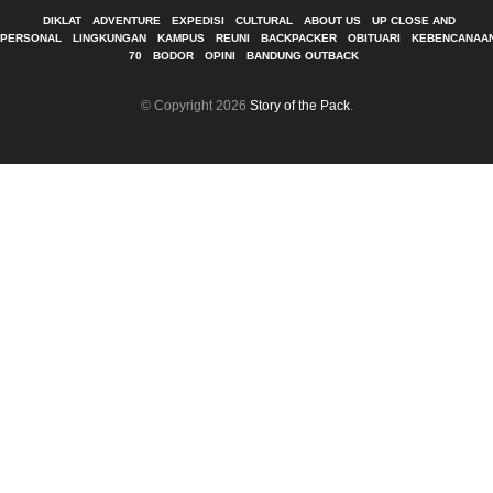
DIKLAT
ADVENTURE
EXPEDISI
CULTURAL
ABOUT US
UP CLOSE AND
PERSONAL
LINGKUNGAN
KAMPUS
REUNI
BACKPACKER
OBITUARI
KEBENCANAA
70
BODOR
OPINI
BANDUNG OUTBACK
© Copyright 2026
Story of the Pack
.