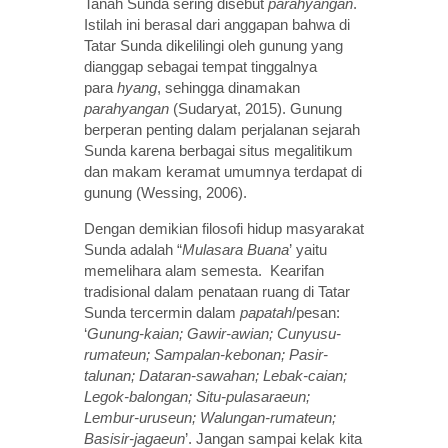
Tanah Sunda sering disebut
parahyangan
.
Istilah ini berasal dari anggapan bahwa di
Tatar Sunda dikelilingi oleh gunung yang
dianggap sebagai tempat tinggalnya
para
hyang
, sehingga dinamakan
parahyangan
(Sudaryat, 2015).
Gunung
berperan penting dalam perjalanan sejarah
Sunda karena berbagai situs megalitikum
dan makam keramat umumnya terdapat di
gunung (Wessing, 2006).
Dengan demikian filosofi hidup masyarakat
Sunda adalah “
Mulasara Buana
’ yaitu
memelihara alam semesta. Kearifan
tradisional dalam penataan ruang di Tatar
Sunda tercermin dalam
papatah
/pesan:
‘
Gunung-kaian; Gawir-awian; Cunyusu-
rumateun; Sampalan-kebonan; Pasir-
talunan; Dataran-sawahan; Lebak-caian;
Legok-balongan; Situ-pulasaraeun;
Lembur-uruseun; Walungan-rumateun;
Basisir-jagaeun
’. Jangan sampai kelak kita