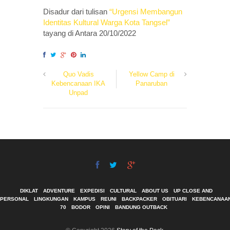
Disadur dari tulisan
“Urgensi Membangun
Identitas Kultural Warga Kota Tangsel”
tayang di Antara 20/10/2022
Quo Vadis
Yellow Camp di
Kebencanaan IKA
Panaruban
Unpad
DIKLAT
ADVENTURE
EXPEDISI
CULTURAL
ABOUT US
UP CLOSE AND
PERSONAL
LINGKUNGAN
KAMPUS
REUNI
BACKPACKER
OBITUARI
KEBENCANAA
70
BODOR
OPINI
BANDUNG OUTBACK