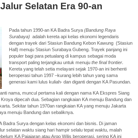
Jalur Selatan Era 90-an
Pada tahun 1990-an KA Badra Surya
(Bandung Raya
Surabaya)
adalah kereta api kelas ekonomi legendaris
dengan trayek dari Stasiun Bandung Kebon Kawung (Stasiun
Hall) menuju Stasiun Surabaya Gubeng. Trayek panjang ini
populer bagi para petualang di kampus sebagai moda
transport paling terjangkau untuk menuju
the final frontier
.
Kereta yang telah setia melayani sejak 1970-an ini berhenti
beroperasi tahun 1997 –kurang lebih tahun yang sama
generasi kami lulus kuliah- dan diganti dengan KA Pasundan.
rganti nama, muncul pertama kali dengan nama KA Ekspres Siang
i Kroya dipecah dua. Sebagian rangkaian KA menuju Bandung dan
karta. Sekitar tahun 1970an rangkaian KA yang menuju Jakarta
baya menuju Bandung dan sebaliknya.
 Badra Surya dengan kelas ekonomi dan bisnis. Di jaman
r selatan waktu siang hari hampir selalu tepat waktu, malah
belum KA Pajajaran atau Argo Wilis beroperasi, sering KA ini