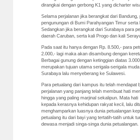
dirangkai dengan gerbong K1 yang dicharter wi
Selama perjalanan jika berangkat dari Bandung
pengunungan di Bumi Parahyangan Timur serta k
Sedangkan jika berangkat dari Surabaya para p
daerah Caruban, serta kali Progo dan kali Sera
Pada saat itu hanya dengan Rp. 8.500,- para p
2.000,- lagi maka akan disambung dengan kere
Berbagai gunung dengan ketinggian diatas 3.00
merupakan tujuan utama serigala-serigala muda 
Surabaya lalu menyeberang ke Sulawesi.
Para petualang dari kampus itu telah mendapat
perjalanan yang panjang telah membuat hati me
hingga yang paling marjinal sekalipun. Mata hat
kepada kerasnya kehidupan rakyat kecil, lalu d
menghamparkan luasnya dunia petualangan kep
petualang itu dari bayi yang tertatih-tatih untu
dewasa menjadi singa-singa dunia petualangan.