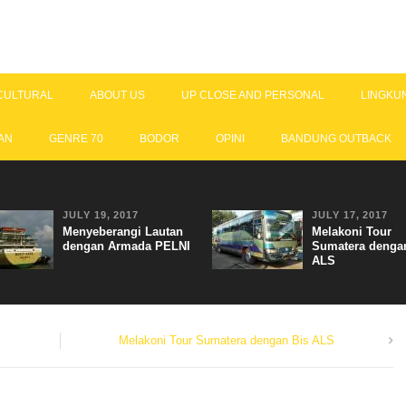
CULTURAL
ABOUT US
UP CLOSE AND PERSONAL
LINGKU
AN
GENRE 70
BODOR
OPINI
BANDUNG OUTBACK
JULY 19, 2017
JULY 17, 2017
Menyeberangi Lautan
Melakoni Tour
dengan Armada PELNI
Sumatera denga
ALS
Melakoni Tour Sumatera dengan Bis ALS