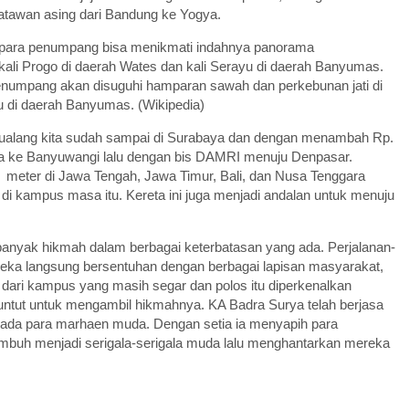
satawan asing dari Bandung ke Yogya.
, para penumpang bisa menikmati indahnya panorama
ali Progo di daerah Wates dan kali Serayu di daerah Banyumas.
enumpang akan disuguhi hamparan sawah dan perkebunan jati di
yu di daerah Banyumas. (Wikipedia)
etualang kita sudah sampai di Surabaya dan dengan menambah Rp.
ta ke Banyuwangi lalu dengan bis DAMRI menuju Denpasar.
0 meter di Jawa Tengah, Jawa Timur, Bali, dan Nusa Tenggara
di kampus masa itu. Kereta ini juga menjadi andalan untuk menuju
 banyak hikmah dalam berbagai keterbatasan yang ada. Perjalanan-
reka langsung bersentuhan dengan berbagai lapisan masyarakat,
i dari kampus yang masih segar dan polos itu diperkenalkan
ituntut untuk mengambil hikmahnya. KA Badra Surya telah berjasa
ada para marhaen muda. Dengan setia ia menyapih para
k tumbuh menjadi serigala-serigala muda lalu menghantarkan mereka