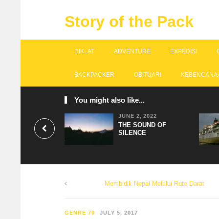
Story of the Pack
DIKLAT
ADVENTURE
EXPEDISI
BACKPACKER
OBITUARI
KEBENCANA
You might also like...
JUNE 2, 2022
THE SOUND OF
SILENCE
Membidik Nepal Melalui Rute Darat
GENRE 70
JULY 5, 2017