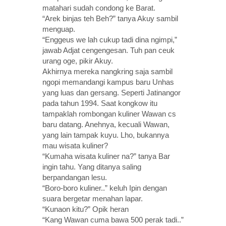
matahari sudah condong ke Barat.
“Arek binjas teh Beh?” tanya Akuy sambil
menguap.
“Enggeus we lah cukup tadi dina ngimpi,”
jawab Adjat cengengesan. Tuh pan ceuk
urang oge, pikir Akuy.
Akhirnya mereka nangkring saja sambil
ngopi memandangi kampus baru Unhas
yang luas dan gersang. Seperti Jatinangor
pada tahun 1994. Saat kongkow itu
tampaklah rombongan kuliner Wawan cs
baru datang. Anehnya, kecuali Wawan,
yang lain tampak kuyu. Lho, bukannya
mau wisata kuliner?
“Kumaha wisata kuliner na?” tanya Bar
ingin tahu. Yang ditanya saling
berpandangan lesu.
“Boro-boro kuliner..” keluh Ipin dengan
suara bergetar menahan lapar.
“Kunaon kitu?” Opik heran
“Kang Wawan cuma bawa 500 perak tadi..”