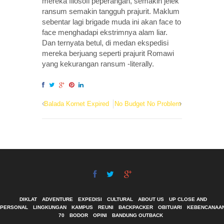
mereka filosofi peperangan, semakin jelek
ransum semakin tangguh prajurit. Maklum
sebentar lagi brigade muda ini akan face to
face menghadapi ekstrimnya alam liar.
Dan ternyata betul, di medan ekspedisi
mereka berjuang seperti prajurit Romawi
yang kekurangan ransum -literally.
Balada Kornet Expired
No Budget No Problem
DIKLAT
ADVENTURE
EXPEDISI
CULTURAL
ABOUT US
UP CLOSE AND
PERSONAL
LINGKUNGAN
KAMPUS
REUNI
BACKPACKER
OBITUARI
KEBENCANAA
70
BODOR
OPINI
BANDUNG OUTBACK