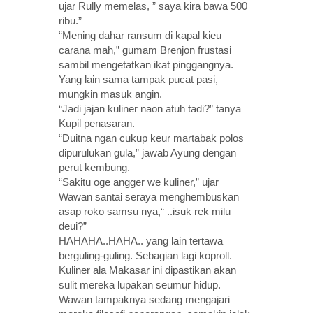
ujar Rully memelas, ” saya kira bawa 500
ribu.”
“Mening dahar ransum di kapal kieu
carana mah,” gumam Brenjon frustasi
sambil mengetatkan ikat pinggangnya.
Yang lain sama tampak pucat pasi,
mungkin masuk angin.
“Jadi jajan kuliner naon atuh tadi?” tanya
Kupil penasaran.
“Duitna ngan cukup keur martabak polos
dipurulukan gula,” jawab Ayung dengan
perut kembung.
“Sakitu oge angger we kuliner,” ujar
Wawan santai seraya menghembuskan
asap roko samsu nya,“ ..isuk rek milu
deui?”
HAHAHA..HAHA.. yang lain tertawa
berguling-guling. Sebagian lagi koproll.
Kuliner ala Makasar ini dipastikan akan
sulit mereka lupakan seumur hidup.
Wawan tampaknya sedang mengajari