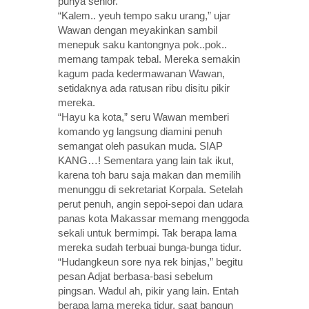
punya senior.
“Kalem.. yeuh tempo saku urang,” ujar
Wawan dengan meyakinkan sambil
menepuk saku kantongnya pok..pok..
memang tampak tebal. Mereka semakin
kagum pada kedermawanan Wawan,
setidaknya ada ratusan ribu disitu pikir
mereka.
“Hayu ka kota,” seru Wawan memberi
komando yg langsung diamini penuh
semangat oleh pasukan muda. SIAP
KANG…! Sementara yang lain tak ikut,
karena toh baru saja makan dan memilih
menunggu di sekretariat Korpala. Setelah
perut penuh, angin sepoi-sepoi dan udara
panas kota Makassar memang menggoda
sekali untuk bermimpi. Tak berapa lama
mereka sudah terbuai bunga-bunga tidur.
“Hudangkeun sore nya rek binjas,” begitu
pesan Adjat berbasa-basi sebelum
pingsan. Wadul ah, pikir yang lain. Entah
berapa lama mereka tidur, saat bangun