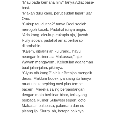
“Mau pada kemana nih?” tanya Adjat basa-
basi.
“Makan dulu kang, perut sudah lapar” ujar
Ono.
“Cukup teu duitna?” tanya Dodi seolah
merogoh kocek. Padahal isinya angin.
“Ada kang..dicukup-cukupin aja,” jawab
Rully sopan, padahal amat berharap
ditambahin.
“Kalem, ditraktirlah ku urang.. hayu
neangan kuliner ala Makassar,” ajak
Wawan mengayomi. Kebetulan ada teman
buat jalan-jalan, pikirnya.
“Ciyus nih kang?” air liur Brenjon mengalir
deras. Maklum koceknya siang itu hanya
muat untuk sepiring nasi plus tempe
bacem. Mereka saling berpandangan
dengan mata berbinar-binar, terbayang
berbagai kuliner Sulawesi seperti coto
Makasar, palubasa, palumara dan es
pisang ijo. Slurrp..ah, betapa baiknya