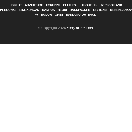
DIKLAT
ADVENTURE
EXPEDISI
CULTURAL
ABOUT US
UP CLOSE AND
PERSONAL
LINGKUNGAN
KAMPUS
REUNI
BACKPACKER
OBITUARI
KEBENCANAA
70
BODOR
OPINI
BANDUNG OUTBACK
© Copyright 2026
Story of the Pack
.