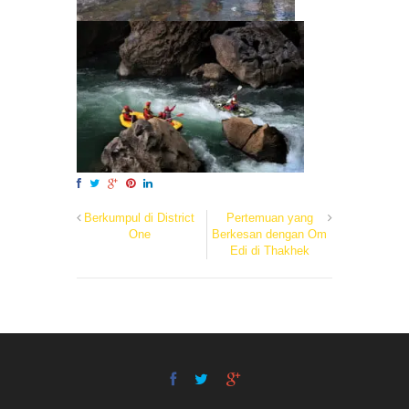
Berkumpul di District
Pertemuan yang
One
Berkesan dengan Om
Edi di Thakhek