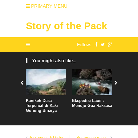
PRIMARY MENU
Story of the Pack
Follow:
You might also like...
Kanikeh Desa
Ekspedisi Laos :
BX : Comp
Terpencil di Kaki
Menuju Gua Raksasa
Expeditio
Gunung Binaiya
Berkumpul di District
Pertemuan yang