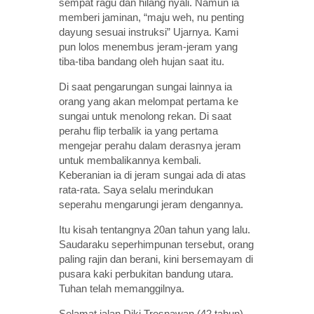
sempat ragu dan hilang nyali. Namun ia
memberi jaminan, “maju weh, nu penting
dayung sesuai instruksi” Ujarnya. Kami
pun lolos menembus jeram-jeram yang
tiba-tiba bandang oleh hujan saat itu.
Di saat pengarungan sungai lainnya ia
orang yang akan melompat pertama ke
sungai untuk menolong rekan. Di saat
perahu flip terbalik ia yang pertama
mengejar perahu dalam derasnya jeram
untuk membalikannya kembali.
Keberanian ia di jeram sungai ada di atas
rata-rata. Saya selalu merindukan
seperahu mengarungi jeram dengannya.
Itu kisah tentangnya 20an tahun yang lalu.
Saudaraku seperhimpunan tersebut, orang
paling rajin dan berani, kini bersemayam di
pusara kaki perbukitan bandung utara.
Tuhan telah memanggilnya.
Selamat
jalan Diki Tresnawan (42 tahun)