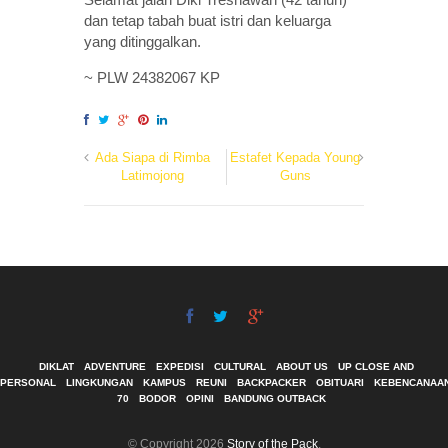
dan tetap tabah buat istri dan keluarga
yang ditinggalkan.
~ PLW 24382067 KP
Ada Siapa di Rimba
Estafet Kepada Young
Latimojong
Guns
DIKLAT
ADVENTURE
EXPEDISI
CULTURAL
ABOUT US
UP CLOSE AND
PERSONAL
LINGKUNGAN
KAMPUS
REUNI
BACKPACKER
OBITUARI
KEBENCANAA
70
BODOR
OPINI
BANDUNG OUTBACK
© Copyright 2026
Story of the Pack
.