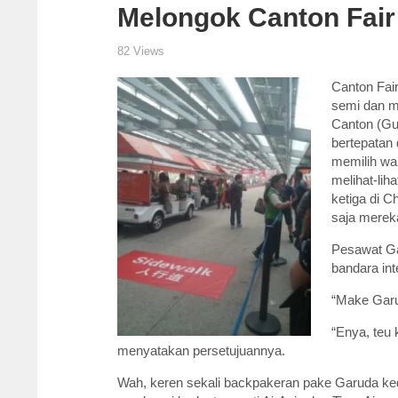
Melongok Canton Fair
82 Views
Canton Fai
semi dan m
Canton (Gu
bertepatan
memilih wak
melihat-lih
ketiga di C
saja merek
Pesawat Ga
bandara in
“Make Garu
“Enya, teu 
menyatakan persetujuannya.
Wah, keren sekali backpakeran pake Garuda kedu