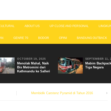
CULTURAL
ABOUT US
UP CLOSE AND PERSONAL
LINGKU
AN
GENRE 70
BODOR
OPINI
BANDUNG OUTBACK
OCTOBER 19, 2025
SEPTEMBER 11, 
Menolak Mahal, Naik
Mabim Backpack
Bis Metromini dari
Tiga Negara
Kathmandu ke Salleri
Membidik Carstenz Pyramid di Tahun 2016