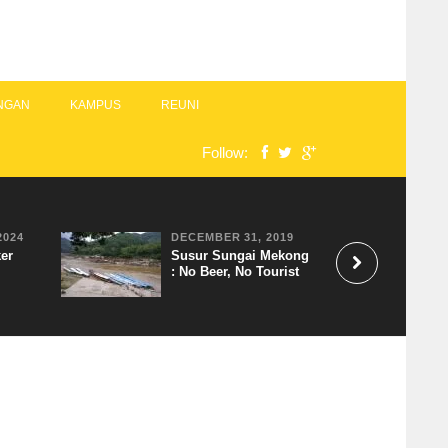
NGAN
KAMPUS
REUNI
Follow:
2024
DECEMBER 31, 2019
er
Susur Sungai Mekong
: No Beer, No Tourist