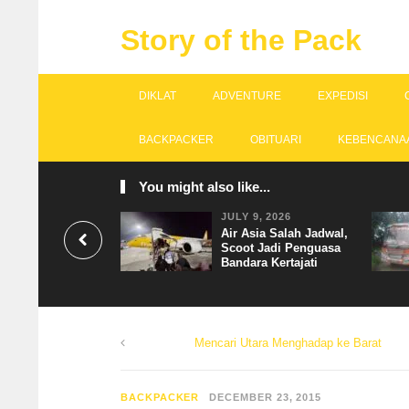
Story of the Pack
DIKLAT
ADVENTURE
EXPEDISI
BACKPACKER
OBITUARI
KEBENCANA
You might also like...
JULY 9, 2026
Air Asia Salah Jadwal,
Scoot Jadi Penguasa
Bandara Kertajati
Mencari Utara Menghadap ke Barat
BACKPACKER
DECEMBER 23, 2015