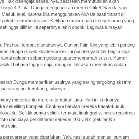
ays. Tak disengaja sebetulnya, saat telah memutuskan akan
seharga 4,3 juta. Dunga mengusulkan membeli tiket Garuda saja
Masuk akal, karena bila menggunakan AirAsia pasti transit di
ar pukul sembilan malam. Ketibaan malam hari di negeri orang yang
 sehingga pilihan ini sepertinya lebih cocok. Lagipula lumayan
 Pazhou, tempat diadakannya Canton Fair. Kini yang lebih penting
n Dunga di web HostelBooker. Ini pun ternyata tak begitu saja
di lantai delapan sebuah gedung apartemenrumah susun. Kamar
sedikit bahasa Inggris saja, mungkin tak akan memakan waktu
pasrah Dunga memberikan usulnya yang sering tergolong ekstrim
gna urang pot kembang, pikirnya.
itory misterius itu mereka temukan juga. Hari ini keduanya
 ke sekeliling komplek. Esoknya barulah mereka kasak-kusuk
al itu. Selidik punya selidik ternyata tidak gratis, harus registrasi
oto dan biaya pendaftaran sebesar 100 CNY (sekitar Rp
ntu saja.
persyaratan yang diperlukan. Yah, nasi sudah menjadi buryam