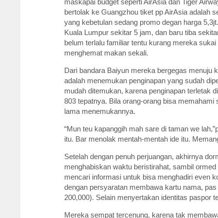
maskapai budget seperti AirAsia dan Tiger Airw
bertolak ke Guangzhou tiket pp AirAsia adalah 
yang kebetulan sedang promo degan harga 5,3jt. 
Kuala Lumpur sekitar 5 jam, dan baru tiba sekit
belum terlalu familiar tentu kurang mereka sukai
menghemat makan sekali.
Dari bandara Baiyun mereka bergegas menuju ke
adalah menemukan penginapan yang sudah dipesa
mudah ditemukan, karena penginapan terletak 
803 tepatnya. Bila orang-orang bisa memahami 
lama menemukannya.
“Mun teu kapanggih mah sare di taman we lah,”
itu. Bar menolak mentah-mentah ide itu. Meman
Setelah dengan penuh perjuangan, akhirnya dorm
menghabiskan waktu beristirahat, sambil ormed
mencari informasi untuk bisa menghadiri even kolos
dengan persyaratan membawa kartu nama, pas f
200,000). Selain menyertakan identitas paspor te
Mereka sempat tercenung, karena tak membawa 