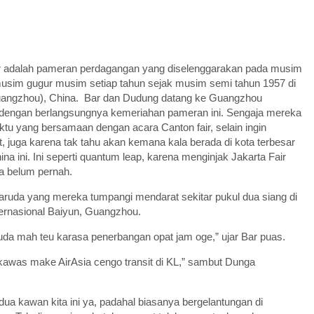
r adalah pameran perdagangan yang diselenggarakan pada musim
usim gugur musim setiap tahun sejak musim semi tahun 1957 di
angzhou), China. Bar dan Dudung datang ke Guangzhou
 dengan berlangsungnya kemeriahan pameran ini. Sengaja mereka
tu yang bersamaan dengan acara Canton fair, selain ingin
at, juga karena tak tahu akan kemana kala berada di kota terbesar
hina ini. Ini seperti quantum leap, karena menginjak Jakarta Fair
a belum pernah.
ruda yang mereka tumpangi mendarat sekitar pukul dua siang di
ternasional Baiyun, Guangzhou.
da mah teu karasa penerbangan opat jam oge,” ujar Bar puas.
kawas make AirAsia cengo transit di KL,” sambut Dunga
a kawan kita ini ya, padahal biasanya bergelantungan di