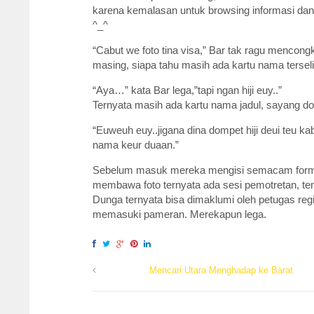
karena kemalasan untuk browsing informasi dan
^_^
“Cabut we foto tina visa,” Bar tak ragu mencon
masing, siapa tahu masih ada kartu nama terseli
“Aya…” kata Bar lega,”tapi ngan hiji euy..”
Ternyata masih ada kartu nama jadul, sayang 
“Euweuh euy..jigana dina dompet hiji deui teu k
nama keur duaan.”
Sebelum masuk mereka mengisi semacam formulir, 
membawa foto ternyata ada sesi pemotretan, te
Dunga ternyata bisa dimaklumi oleh petugas regi
memasuki pameran. Merekapun lega.
Mencari Utara Menghadap ke Barat